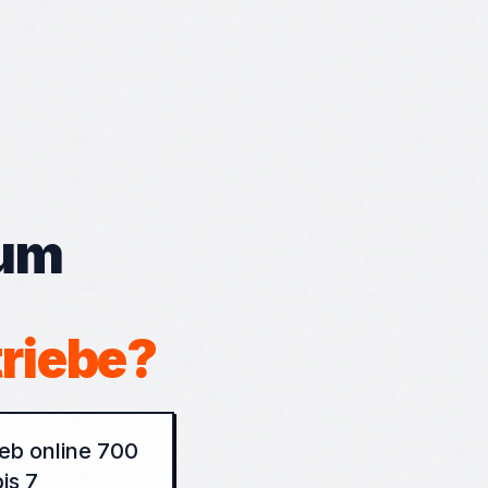
zum
riebe?
ieb online 700
is 7