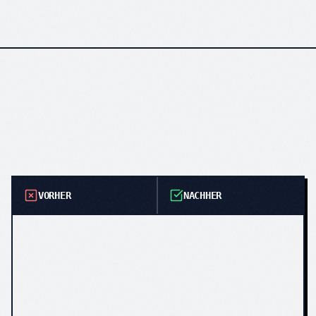
VORHER
NACHHER
Keine Bilder von
Referenzgalerie mit
Projekten
Vorher-Nachher-
Vergleichen aus Ihren
Aufträgen
Leistungen als
Eigene Seiten für