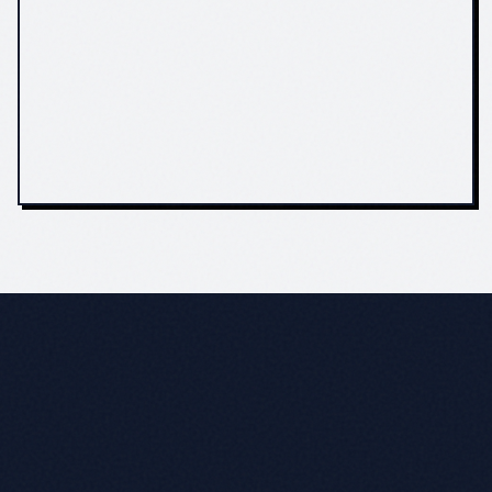
nicht auffindbar
Google-Maps-Eintrag
auf Ihren Ort
ausgerichtet
Kein Bereich für
Karriere-Bereich als
Bewerber
Zusatzleistung,
vorher schriftlich
beziffert