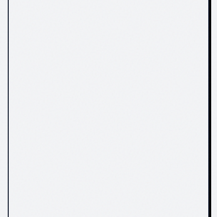
Stichpunktliste
Fassade, Innenraum,
Lackierung,
Tapezierung
Kein Wort zum Ablauf
Ablauf von der
eines Auftrags
Besichtigung über
das Angebot bis zur
Abnahme,
verständlich erklärt
Keine
Kontaktformular,
Kontaktmöglichkeit
Click-to-Call und
außer Telefon
WhatsApp-Button
Nicht mobilfähig
Auf Smartphone,
Tablet und Desktop
nutzbar
Für "Maler + Stadt"
Titel, Texte und