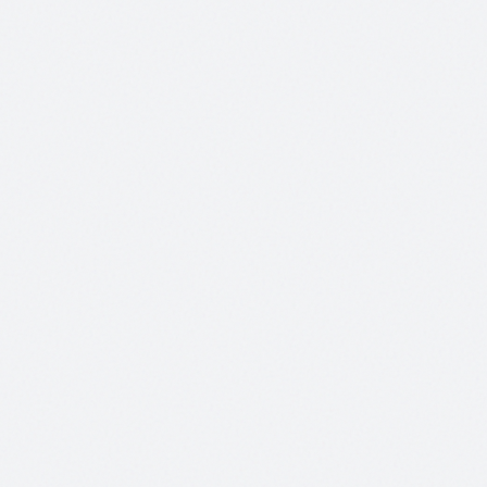
SZENARIO_LOG
SZENARIO A
Ihre Website lädt. "Jetzt anrufen" Button.
Auftrag.
SZENARIO B