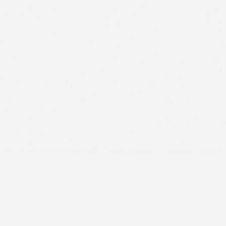
meinBetrieb
online
MB
Professionelle Webseiten-Entwicklung
Folgen Sie mir auf LinkedIn