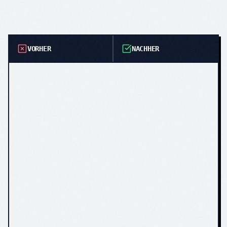
VORHER
NACHHER
Keine Bewertungen
Google-Bewertungen
auf der Website
prominent
eingebunden
Kunden können nur
Online-
telefonisch Termine
Terminbuchung rund
machen
um die Uhr
Leistungen als
Klar strukturierte
Aufzählung ohne
Leistungsseiten:
Struktur
Inspektion, Reifen,
Klima, HU/AU