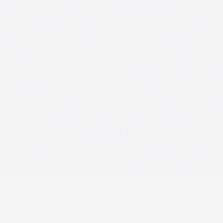
meinBetrieb
online
MB