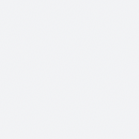
Wie wichtig sind Google-Bewertungen
01
für meine Werkstatt?
Sehr wichtig. Zwei Drittel nutzen Bewertungen bei der
Kann ich Online-Terminbuchung
Werkstattsuche [Quelle: kfz-betrieb/KÜS 2024]. Ab dem
02
einrichten?
Werkzeugkoffer-Paket binden wir sie ein.
Ja, als Zusatzleistung Online-Terminbuchung. Kunden
Ich bin eine freie Werkstatt, kann ich
buchen rund um die Uhr.
mich gegen Markenwerkstätten
03
behaupten?