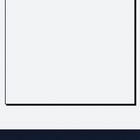
Keine
Kontaktformular +
Kontaktmöglichkeit
Click-to-Call +
außer Telefon
WhatsApp-Button
Nicht mobilfähig
Perfekt auf
Smartphone, Tablet
und Desktop
Kein Google-Ranking
Sichtbar in der
für "Werkstatt + Stadt"
lokalen Suche
Keine Karriere-Seite
Azubi- und Fachkräfte-
Bereich mit
Bewerbungsmöglichkeit